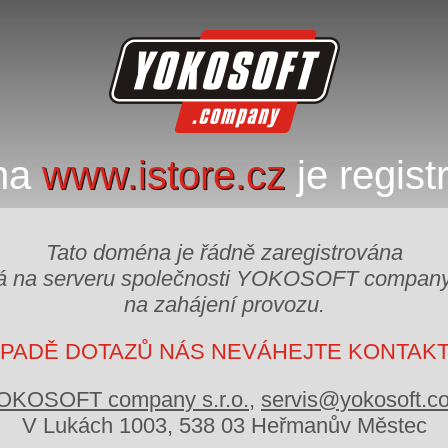
na
www.istore.cz
je regist
Tato doména je řádně zaregistrována
á na serveru společnosti YOKOSOFT company 
na zahájení provozu.
ÍPADĚ DOTAZŮ NÁS NEVÁHEJTE KONTAK
OKOSOFT company s.r.o.
,
servis@yokosoft.c
V Lukách 1003, 538 03 Heřmanův Městec