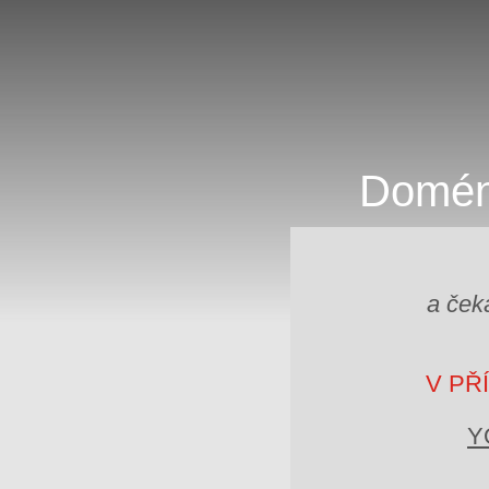
Domé
a ček
V PŘ
Y