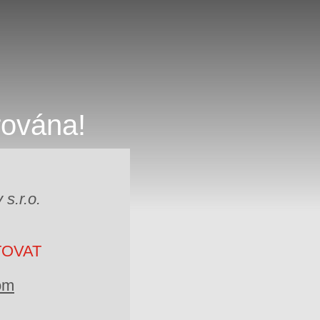
rována!
s.r.o.
TOVAT
om